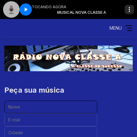
TOCANDO AGORA
VA CLASSE A
MUSICAL NOVA CLASSE A
MENU
Peça sua música
Nome:
E-mail:
Cidade: